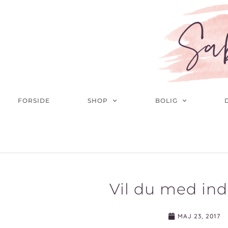
Gå
til
Sa
indholdet
FORSIDE
SHOP
BOLIG
D
Vil du med in
MAJ 23, 2017