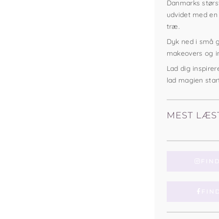
Danmarks størst
udvidet med en
træ.
Dyk ned i små gu
makeovers og ins
Lad dig inspirer
lad magien star
MEST LÆS
FIN
FIN