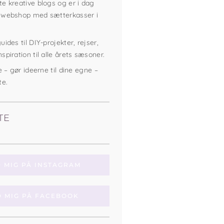
e kreative blogs og er i dag
 webshop med sætterkasser i
ides til DIY-projekter, rejser,
piration til alle årets sæsoner.
e – gør ideerne til dine egne –
te.
TE
D MIG PÅ INSTAGRAM
D MIG PÅ FACEBOOK