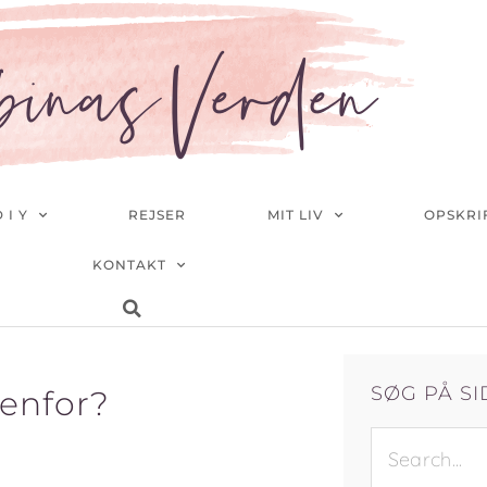
binasVerden
 I Y
REJSER
MIT LIV
OPSKRI
KONTAKT
SØG PÅ S
denfor?
SØG
EFTER: