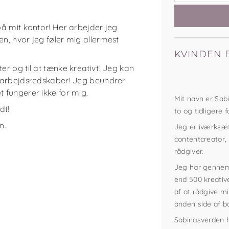
 på mit kontor! Her arbejder jeg
en, hvor jeg føler mig allermest
KVINDEN 
ter og til at tænke kreativt! Jeg kan
le arbejdsredskaber! Jeg beundrer
t fungerer ikke for mig.
Mit navn er Sabi
dt!
to og tidligere 
n.
Jeg er iværksætt
contentcreator,
rådgiver.
Jeg har gennem
end 500 kreativ
af at rådgive m
anden side af b
Sabinasverden h