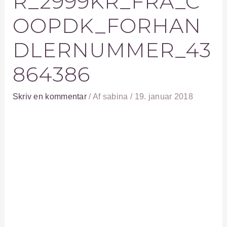
R_2999KR_FRA_C
OOPDK_FORHAN
DLERNUMMER_43
864386
Skriv en kommentar
/ Af
sabina
/
19. januar 2018
←
Forrige Medie
SKRIV ET SVAR
Din e-mailadresse vil ikke blive publiceret.
Krævede felter er markeret med
*