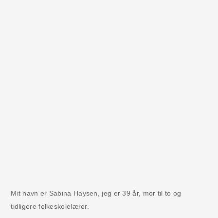
Mit navn er Sabina Haysen, jeg er 39 år, mor til to og
tidligere folkeskolelærer.
Sabinasverden er en æstetisk inspirationsblog om
boligindretning, nye trends, livet som selvstændig og rejser
med min familie.
Som en af Danmarks største kreative blogs rummer bloggen
et hav af simple guides til gør-det-selv projekter, samt
inspiration til årets sæsoner og fester.
Jeg bor i vores “gør det selv” villa i Århus med mand og to
børn.
Velkommen i Sabinasverden – smid benene op og føl dig
hjemme!