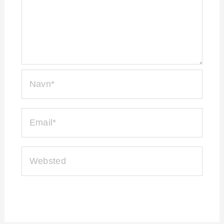
WEBSTED
SØG
S