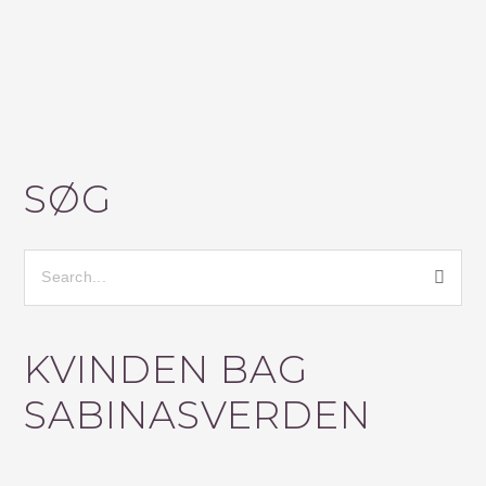
Ø
G
KVINDEN BAG
E
F
SABINASVERDEN
T
E
R
: