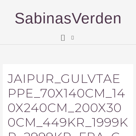
Gå
til
SabinasVerden
indholdet
JAIPUR_GULVTAE
PPE_70X140CM_14
0X240CM_200X30
0CM_449KR_1999K