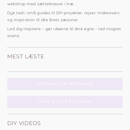
webshop med sætterkasser i træ.
Dyk ned i små guides til DIY-projekter, rejser, makeovers
og inspiration til alle årets sæsoner.
Lad dig inspirere – gør ideerne til dine egne – lad magien
starte.
MEST LÆSTE
FIND MIG PÅ INSTAGRAM
FIND MIG PÅ FACEBOOK
DIY VIDEOS