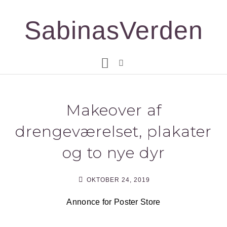
Gå
til
SabinasVerden
indholdet
Makeover af
drengeværelset, plakater
og to nye dyr
OKTOBER 24, 2019
Annonce for Poster Store