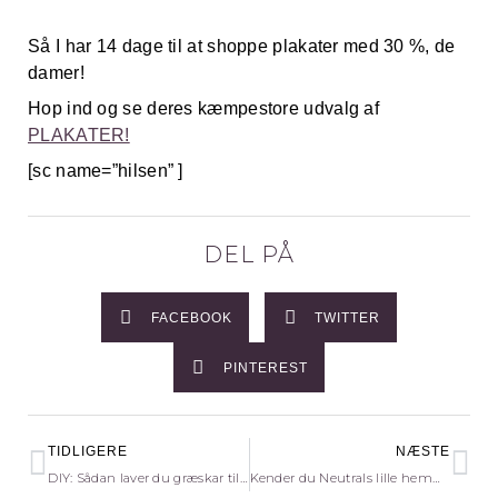
Så I har 14 dage til at shoppe plakater med 30 %, de
damer!
Hop ind og se deres kæmpestore udvalg af
PLAKATER!
[sc name=”hilsen” ]
DEL PÅ
FACEBOOK
TWITTER
PINTEREST
Tidligere
Næ
TIDLIGERE
NÆSTE
DIY: Sådan laver du græskar til halloween
Kender du Neutrals lille hemmelighed?