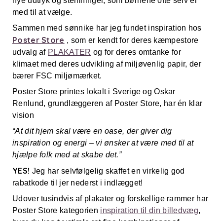
nye udtryk og stemninger, som børnene ofte selv er
med til at vælge.
Sammen med sønnike har jeg fundet inspiration hos
Poster Store
, som er kendt for deres kæmpestore
udvalg af
PLAKATER
og for deres omtanke for
klimaet med deres udvikling af miljøvenlig papir, der
bærer FSC miljømærket.
Poster Store printes lokalt i Sverige og Oskar
Renlund, grundlæggeren af Poster Store, har én klar
vision
“At dit hjem skal være en oase, der giver dig
inspiration og energi – vi ønsker at være med til at
hjælpe folk med at skabe det.”
YES!
Jeg har selvfølgelig skaffet en virkelig god
rabatkode til jer nederst i indlægget!
Udover tusindvis af plakater og forskellige rammer har
Poster Store kategorien
inspiration til din billedvæg
,