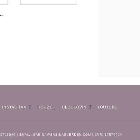
L.
INSTAGRAM
HOUZZ
BLOGLOVIN
YOUTUBE
29703046 | EMAIL: SABINA@SABINASVERDEN.COM | CVR: 37874604