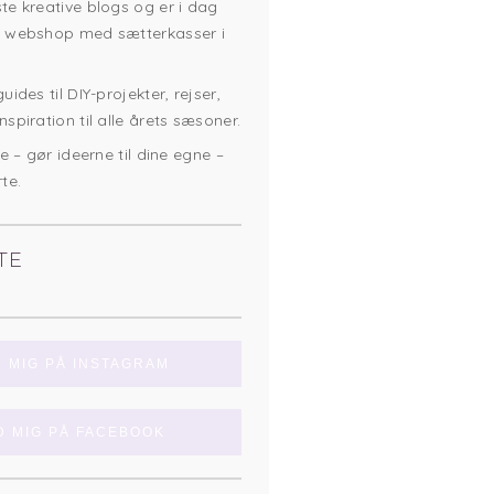
e kreative blogs og er i dag
 webshop med sætterkasser i
ides til DIY-projekter, rejser,
spiration til alle årets sæsoner.
e – gør ideerne til dine egne –
te.
TE
D MIG PÅ INSTAGRAM
D MIG PÅ FACEBOOK