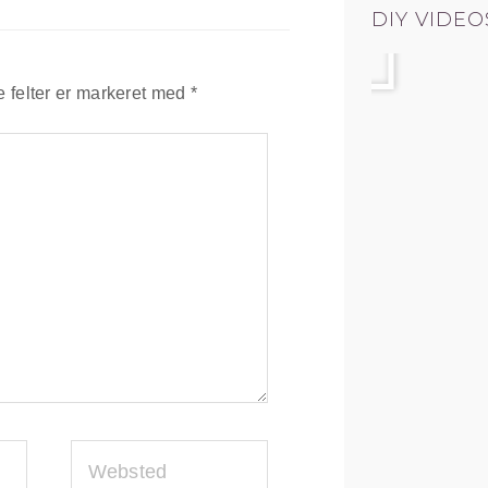
Afspil
DIY VIDEO
 felter er markeret med
*
WEBSTED