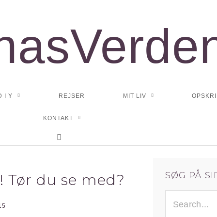
nasVerde
D I Y
REJSER
MIT LIV
OPSKRI
KONTAKT
SØG PÅ S
! Tør du se med?
SØG
15
EFTER: