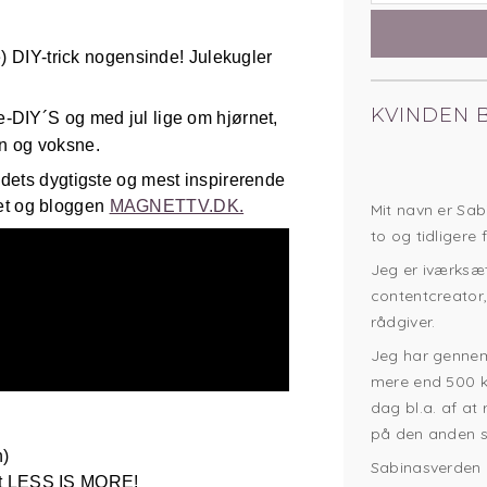
e) DIY-trick nogensinde! Julekugler
KVINDEN 
-DIY´S og med jul lige om hjørnet,
n og voksne.
dets dygtigste og mest inspirerende
et og bloggen
MAGNETTV.DK.
Mit navn er Sab
to og tidligere 
Jeg er iværksætt
contentcreator,
rådgiver.
Jeg har gennem
mere end 500 k
dag bl.a. af at
på den anden s
n)
Sabinasverden 
oet LESS IS MORE!