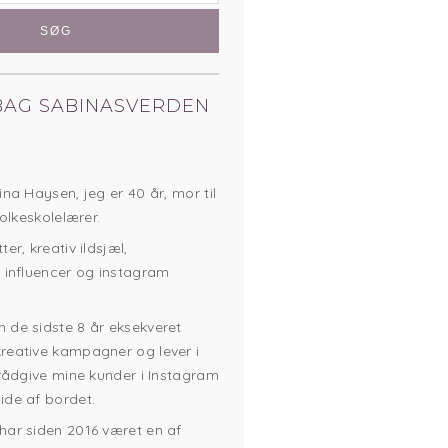
BAG SABINASVERDEN
ina Haysen, jeg er 40 år, mor til
folkeskolelærer.
er, kreativ ildsjæl,
 influencer og instagram
 de sidste 8 år eksekveret
reative kampagner og lever i
 rådgive mine kunder i Instagram
ide af bordet.
har siden 2016 været en af