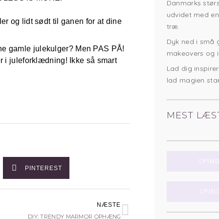
Danmarks størst
udvidet med en
 og lidt sødt til ganen for at dine
træ.
Dyk ned i små gu
ne gamle julekulger? Men PAS PÅ!
makeovers og in
 i juleforklædning! Ikke så smart
Lad dig inspirer
lad magien star
MEST LÆS
FIN
PINTEREST
FIN
Næste
NÆSTE
DIY: TRENDY MARMOR OPHÆNG