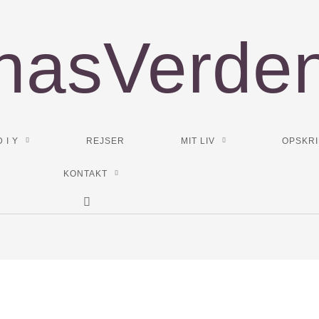
nasVerde
D I Y
REJSER
MIT LIV
OPSKRI
KONTAKT