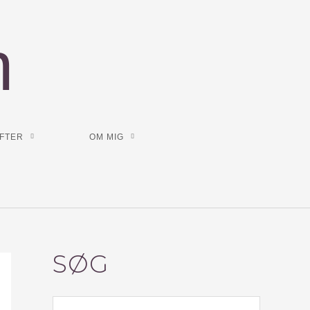
n
FTER
OM MIG
SØG