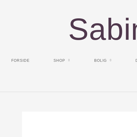
Gå
til
Sabi
indholdet
FORSIDE
SHOP
BOLIG