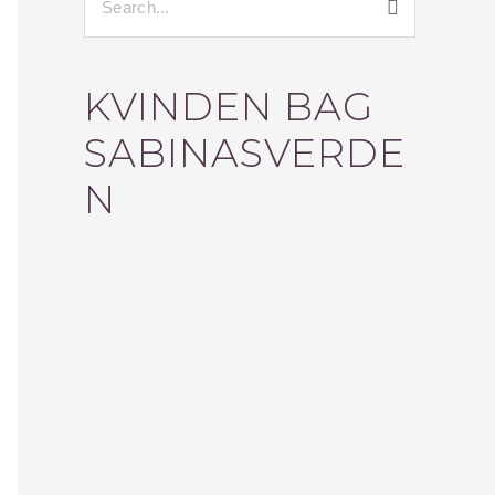
S
Ø
G
KVINDEN BAG
E
F
SABINASVERDE
T
E
N
R
: