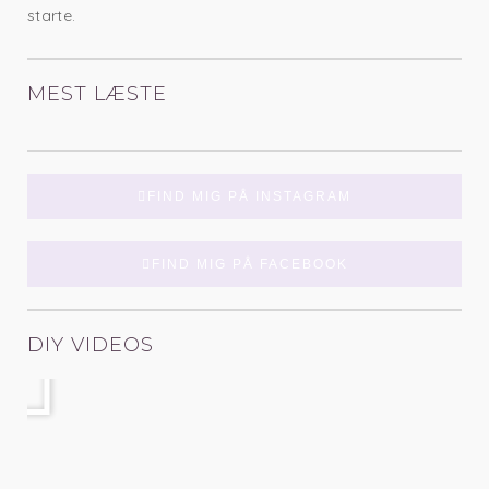
starte.
MEST LÆSTE
FIND MIG PÅ INSTAGRAM
FIND MIG PÅ FACEBOOK
Afspil
DIY VIDEOS