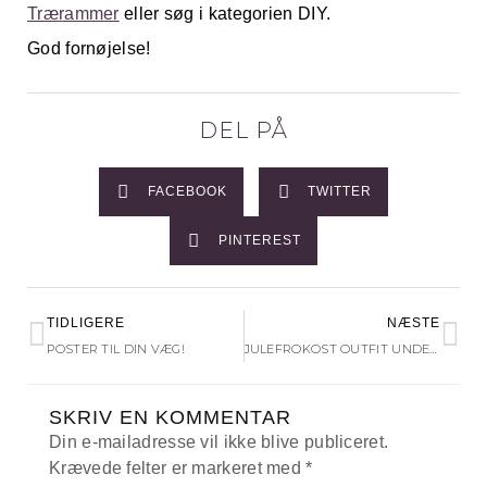
Trærammer
eller søg i kategorien DIY.
God fornøjelse!
DEL PÅ
FACEBOOK
TWITTER
PINTEREST
Tidligere
Næ
TIDLIGERE
NÆSTE
POSTER TIL DIN VÆG!
JULEFROKOST OUTFIT UNDER 400 kr.
SKRIV EN KOMMENTAR
Din e-mailadresse vil ikke blive publiceret.
Krævede felter er markeret med
*