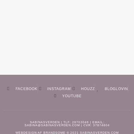
FACEBOOK
INSTAGRAM
HOUZZ
BLOGLOVIN
YOUTUBE
SABINASVERDEN | TLF: 29703046 | EMAIL:
SABINA@SABINASVERDEN.COM | CVR: 37874604
WEBDESIGN AF
BRANDSOME
© 2021 SABINASVERDEN.COM