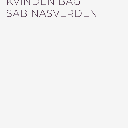
KVINDEN BAG
F
SABINASVERDEN
T
E
R
: