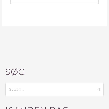
SØG
S
Ø
G
E