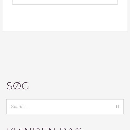
SØG
S
Ø
G
E