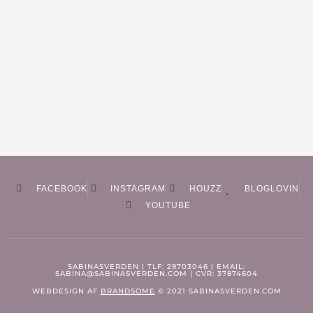
FACEBOOK
INSTAGRAM
HOUZZ
BLOGLOVIN
YOUTUBE
SABINASVERDEN | TLF: 29703046 | EMAIL:
SABINA@SABINASVERDEN.COM | CVR: 37874604
WEBDESIGN AF
BRANDSOME
© 2021 SABINASVERDEN.COM