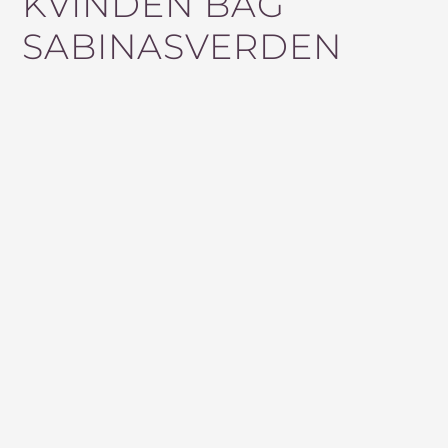
KVINDEN BAG
F
SABINASVERDEN
T
E
R
: