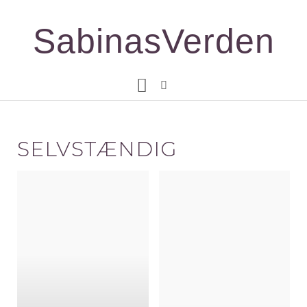
Gå
til
SabinasVerden
indholdet
SELVSTÆNDIG