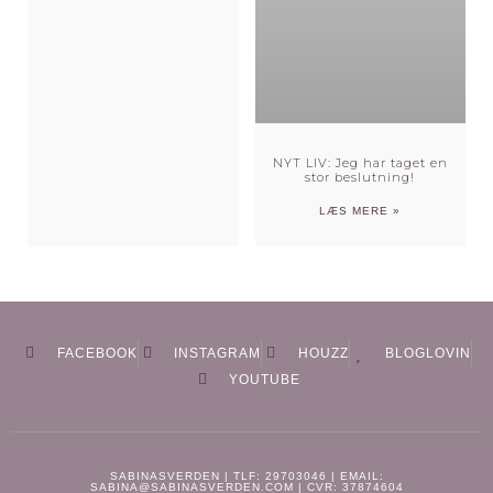
NYT LIV: Jeg har taget en
stor beslutning!
LÆS MERE »
FACEBOOK
INSTAGRAM
HOUZZ
BLOGLOVIN
YOUTUBE
SABINASVERDEN | TLF: 29703046 | EMAIL:
SABINA@SABINASVERDEN.COM | CVR: 37874604