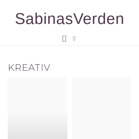
Gå
til
SabinasVerden
indholdet
KREATIV