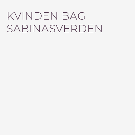
G
KVINDEN BAG
E
F
SABINASVERDEN
T
E
R
: