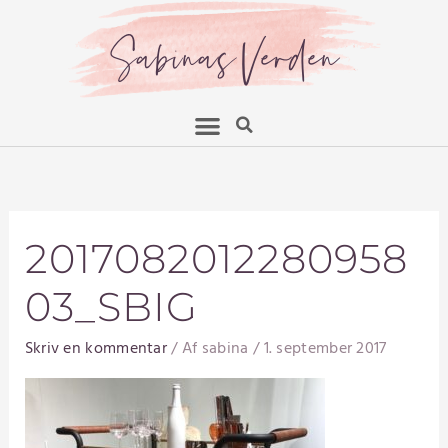
Gå
til
SabinasVerden
indholdet
2017082012280958
03_SBIG
Skriv en kommentar
/ Af
sabina
/
1. september 2017