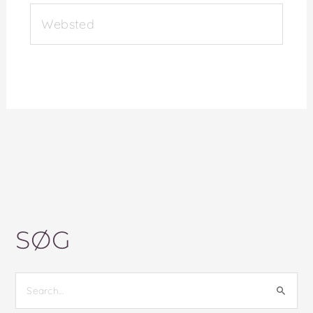
WEBSTED
SØG
S
Ø