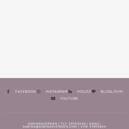
FACEBOOK
INSTAGRAM
HOUZZ
BLOGLOVIN
YOUTUBE
SABINASVERDEN | TLF: 29703046 | EMAIL:
SABINA@SABINASVERDEN.COM | CVR: 37874604