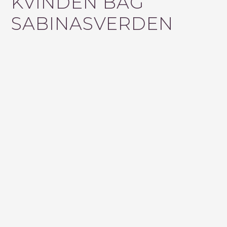
KVINDEN BAG
F
SABINASVERDEN
T
E
R
: