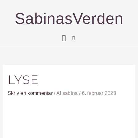
Gå
til
SabinasVerden
indholdet
LYSE
Skriv en kommentar
/ Af
sabina
/
6. februar 2023