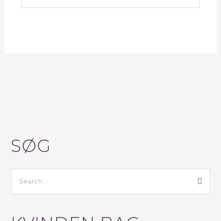
SØG
S
Ø
G
E