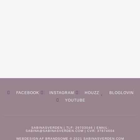
FACEBOOK
INSTAGRAM
HOUZZ
BLOGLOVIN
YOUTUBE
SABINASVERDEN | TLF: 29703046 | EMAIL:
SABINA@SABINASVERDEN.COM | CVR: 37874604
WEBDESIGN AF
BRANDSOME
© 2021 SABINASVERDEN.COM