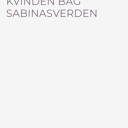
KVINDEN BAG
F
SABINASVERDEN
T
E
R
: