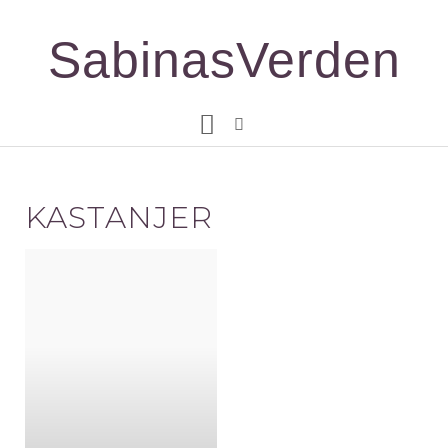
Gå
til
SabinasVerden
indholdet
KASTANJER