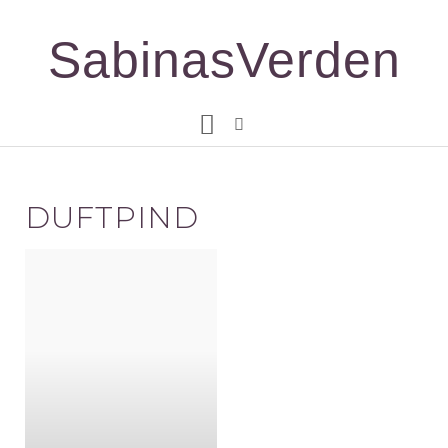
Gå
til
SabinasVerden
indholdet
DUFTPIND