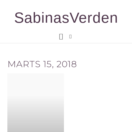
Gå
til
SabinasVerden
indholdet
MARTS 15, 2018