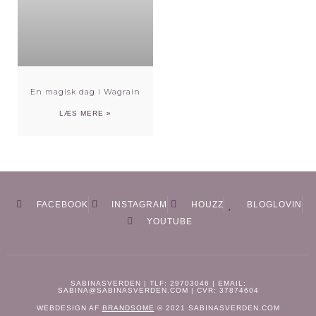
En magisk dag i Wagrain
LÆS MERE »
FACEBOOK
INSTAGRAM
HOUZZ
BLOGLOVIN
YOUTUBE
SABINASVERDEN | TLF: 29703046 | EMAIL:
SABINA@SABINASVERDEN.COM | CVR: 37874604
WEBDESIGN AF
BRANDSOME
© 2021 SABINASVERDEN.COM